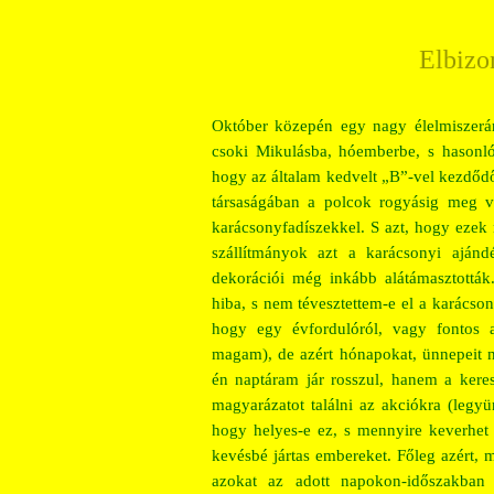
Elbiz
Október közepén egy nagy élelmiszerár
csoki Mikulásba, hóemberbe, s hasonl
hogy az általam kedvelt „B”-vel kezdőd
társaságában a polcok rogyásig meg v
karácsonyfadíszekkel. S azt, hogy ezek
szállítmányok azt a karácsonyi ajándé
dekorációi még inkább alátámasztottá
hiba, s nem tévesztettem-e el a karácso
hogy egy évfordulóról, vagy fontos a
magam), de azért hónapokat, ünnepeit
én naptáram jár rosszul, hanem a kere
magyarázatot találni az akciókra (legyü
hogy helyes-e ez, s mennyire keverhet
kevésbé jártas embereket. Főleg azért, 
azokat az adott napokon-időszakban 