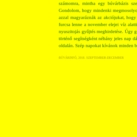
számomra, mintha egy búvárbázis sze
Gondolom, hogy mindenki megmosolyogná
azzal magyaráznák az akciójukat, hogy 
furcsa lenne a november elejei víz alatti
nyuszitojás gyűjtés meghirdetése. Úgy 
történő segítségként néhány jeles nap dá
oldalán. Szép napokat kívánok minden 
BÚVÁRINFÓ, 2018. SZEPTEMBER-DECEMBER