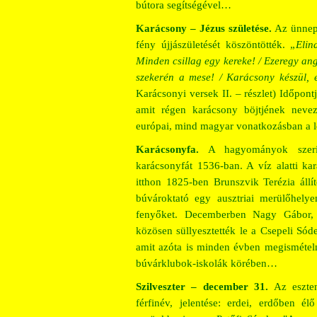
bútora segítségével…
Karácsony – Jézus születése.
Az ünnep 
fény újjászületését köszöntötték. „
Elin
Minden csillag egy kereke! / Ezeregy angy
szekerén a mese! / Karácsony készül, e
Karácsonyi versek II. – részlet) Időpon
amit régen karácsony böjtjének nev
európai, mind magyar vonatkozásban a 
Karácsonyfa.
A hagyományok szerint
karácsonyfát 1536-ban. A víz alatti ka
itthon 1825-ben Brunszvik Terézia állí
búvároktató egy ausztriai merülőhelyen
fenyőket. Decemberben Nagy Gábor, 
közösen süllyesztették le a Csepeli Só
amit azóta is minden évben megismételne
búvárklubok-iskolák körében…
Szilveszter – december 31.
Az eszten
férfinév, jelentése: erdei, erdőben é