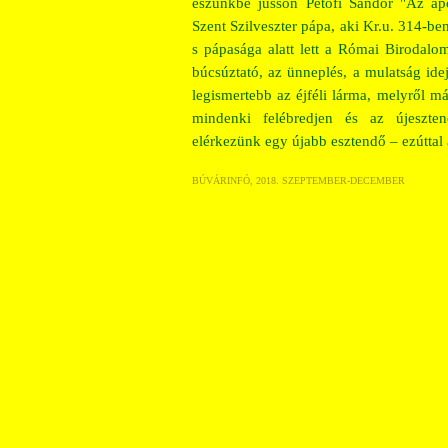
eszünkbe jusson Petőfi Sándor "Az ap
Szent Szilveszter pápa, aki Kr.u. 314-ben
s pápasága alatt lett a Római Birodalom
búcsúztató, az ünneplés, a mulatság i
legismertebb az éjféli lárma, melyről má
mindenki felébredjen és az újeszte
elérkezünk egy újabb esztendő – ezúttal
BÚVÁRINFÓ, 2018. SZEPTEMBER-DECEMBER