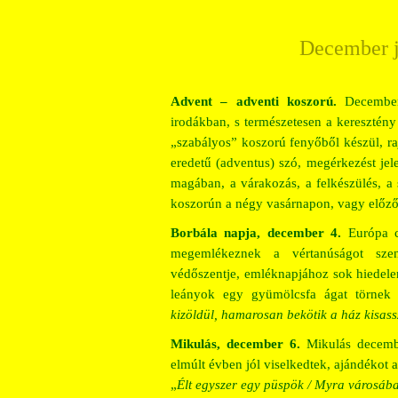
December j
Advent – adventi koszorú.
Decemberb
irodákban, s természetesen a keresztén
„szabályos” koszorú fenyőből készül, ra
eredetű (adventus) szó, megérkezést jel
magában, a várakozás, a felkészülés, a 
koszorún a négy vasárnapon, vagy előző 
Borbála napja, december 4.
Európa c
megemlékeznek a vértanúságot szen
védőszentje, emléknapjához sok hiedele
leányok egy gyümölcsfa ágat törnek 
kizöldül, hamarosan bekötik a ház kisas
Mikulás, december 6.
Mikulás decembe
elmúlt évben jól viselkedtek, ajándékot
„
Élt egyszer egy püspök / Myra városában